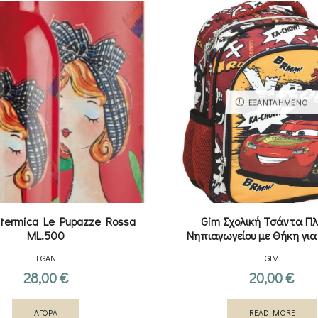
ΕΞΑΝΤΛΗΜΈΝΟ
a termica Le Pupazze Rossa
Gim Σχολική Τσάντα Π
ML.500
Νηπιαγωγείου με Θήκη για
EGAN
GIM
28,00
€
20,00
€
ΑΓΟΡΑ
READ MORE