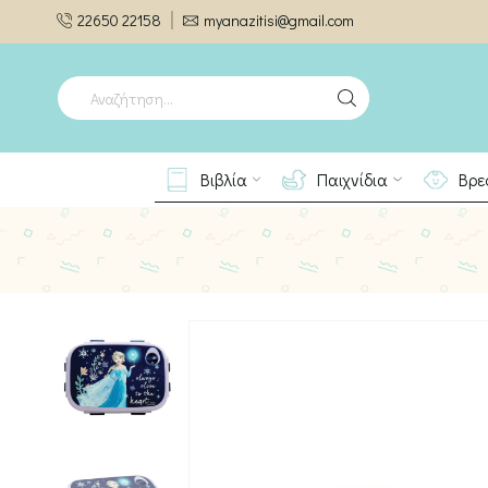
22650 22158
myanazitisi@gmail.com
SEARCH
INPUT
Βιβλία
Παιχνίδια
Βρε