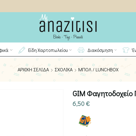
φικά
Είδη Χαρτοπωλείου
Διακόσμηση
Έ
ΑΡΧΙΚΉ ΣΕΛΊΔΑ
ΣΧΟΛΙΚΆ
ΜΠΟΛ / LUNCHBOX
GIM Φαγητοδοχείο 
6,50
€