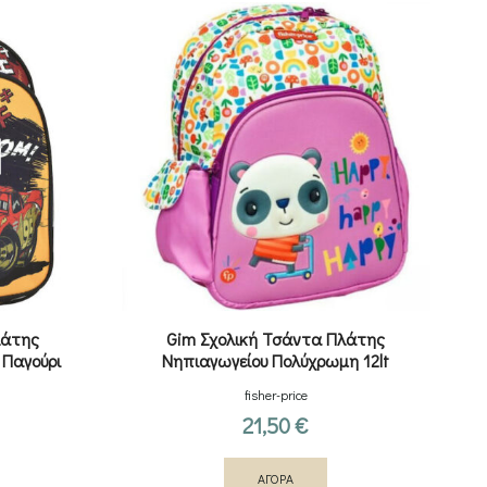
λάτης
Gim Σχολική Τσάντα Πλάτης
2
 Παγούρι
Νηπιαγωγείου Πολύχρωμη 12lt
fisher-price
21,50
€
ΑΓΟΡΑ