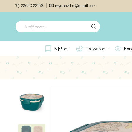
22650 22158
myanazitisi@gmail.com
SEARCH
INPUT
Βιβλία
Παιχνίδια
Βρε