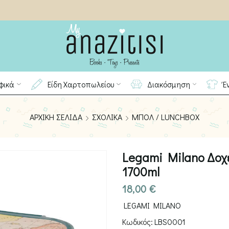
φικά
Είδη Χαρτοπωλείου
Διακόσμηση
Έ
ΑΡΧΙΚΉ ΣΕΛΊΔΑ
ΣΧΟΛΙΚΆ
ΜΠΟΛ / LUNCHBOX
Legami Milano Δοχ
1700ml
18,00
€
LEGAMI MILANO
Κωδικός:
LBS0001