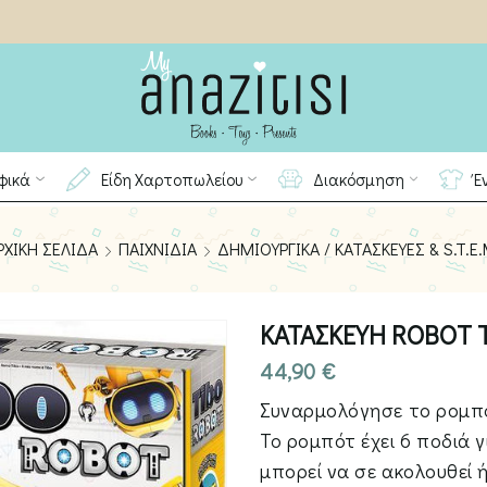
φικά
Είδη Χαρτοπωλείου
Διακόσμηση
Έ
ΡΧΙΚΉ ΣΕΛΊΔΑ
ΠΑΙΧΝΊΔΙΑ
ΔΗΜΙΟΥΡΓΙΚΆ / ΚΑΤΑΣΚΕΥΈΣ & S.T.E.
ΚΑΤΑΣΚΕΥΗ ROBOT 
44,90
€
Συναρμολόγησε το ρομπότ
Το ρομπότ έχει 6 ποδιά γ
μπορεί να σε ακολουθεί 