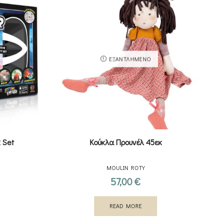
ΕΞΑΝΤΛΗΜΈΝΟ
 Set
Κούκλα Προυνέλ 45εκ
MOULIN ROTY
57,00
€
READ MORE