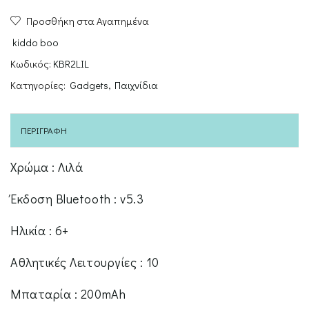
Smartwatch
Προσθήκη στα Αγαπημένα
O’Clock
Lilac
kiddo boo
ποσότητα
Κωδικός:
KBR2LIL
Κατηγορίες:
Gadgets
,
Παιχνίδια
ΠΕΡΙΓΡΑΦΉ
Χρώμα : Λιλά
Έκδοση Bluetooth : v5.3
Ηλικία : 6+
Αθλητικές Λειτουργίες : 10
Μπαταρία : 200mAh