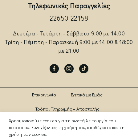
Τηλεφωνικές Παραγγελίες
22650 22158
Δευτέρα - Τετάρτη - Σάββατο 9:00 με 14:00
Τρίτη - Πέμπτη - Παρασκευή 9:00 με 14:00 & 18:00
με 21:00
Facebook
Instagram
Tik-
tok
Επικοινωνία
Σχετικά με Εμάς
Τρόποι Πληρωμής – Αποστολής
Χρησιμοποιούμε cookies για τη σωστή λειτουργία του
Πολιτική Αλλαγών – Επιστροφών
Brands
ιστότοπου. Συνεχίζοντας τη χρήση του, αποδέχεστε και τη
χρήση των cookies.
Όροι Χρήσης
Πολιτική Απορρήτου