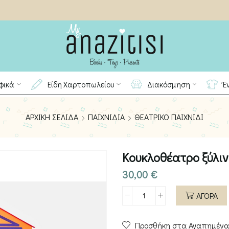
φικά
Είδη Χαρτοπωλείου
Διακόσμηση
Έ
ΑΡΧΙΚΉ ΣΕΛΊΔΑ
ΠΑΙΧΝΊΔΙΑ
ΘΕΑΤΡΙΚΌ ΠΑΙΧΝΊΔΙ
Κουκλοθέατρο ξύλι
30,00
€
ΑΓΟΡΑ
Κουκλοθέατρο
ξύλινο
Προσθήκη στα Αγαπημένα
σε