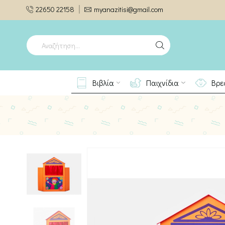
22650 22158
myanazitisi@gmail.com
SEARCH
INPUT
Βιβλία
Παιχνίδια
Βρε