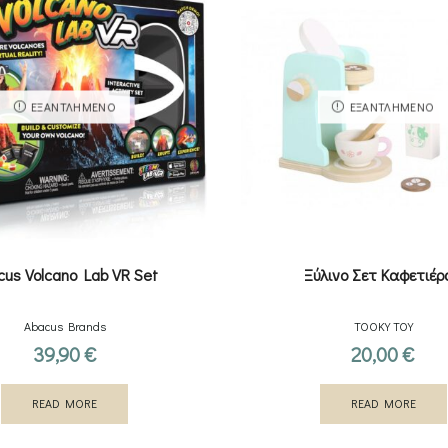
ΕΞΑΝΤΛΗΜΈΝΟ
ΕΞΑΝΤΛΗΜΈΝΟ
cus Volcano Lab VR Set
Ξύλινο Σετ Καφετιέρ
Abacus Brands
TOOKY TOY
39,90
€
20,00
€
READ MORE
READ MORE