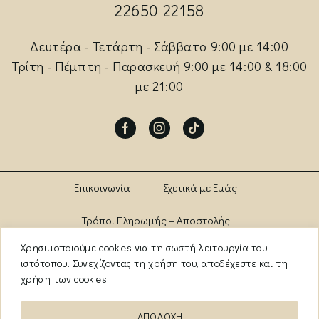
22650 22158
Δευτέρα - Τετάρτη - Σάββατο 9:00 με 14:00
Τρίτη - Πέμπτη - Παρασκευή 9:00 με 14:00 & 18:00
με 21:00
Facebook
Instagram
Tik-
tok
Επικοινωνία
Σχετικά με Εμάς
Τρόποι Πληρωμής – Αποστολής
Χρησιμοποιούμε cookies για τη σωστή λειτουργία του
Πολιτική Αλλαγών – Επιστροφών
Brands
ιστότοπου. Συνεχίζοντας τη χρήση του, αποδέχεστε και τη
χρήση των cookies.
Όροι Χρήσης
Πολιτική Απορρήτου
ΑΠΟΔΟΧΗ