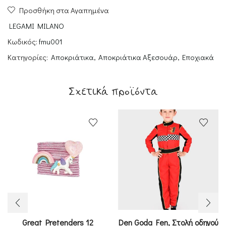
Προσθήκη στα Αγαπημένα
Pack
of
LEGAMI MILANO
6
Κωδικός:
fmu001
Fake
Κατηγορίες:
Αποκριάτικα
,
Αποκριάτικα Αξεσουάρ
,
Εποχιακά
Stickers,
Hot
Mou
Σχετικά προϊόντα
Staine
ποσότητα
Great Pretenders 12
Den Goda Fen, Στολή οδηγού