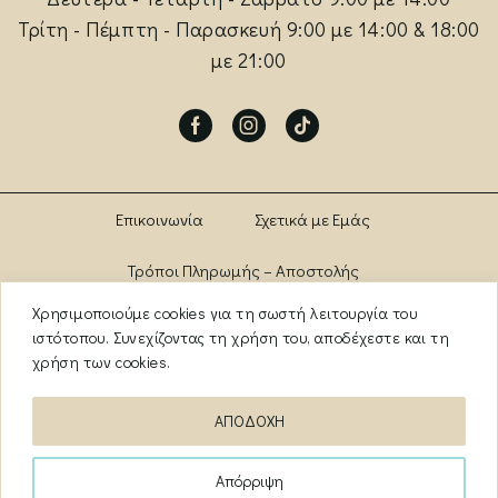
Τρίτη - Πέμπτη - Παρασκευή 9:00 με 14:00 & 18:00
με 21:00
Facebook
Instagram
Tik-
tok
Επικοινωνία
Σχετικά με Εμάς
Τρόποι Πληρωμής – Αποστολής
Χρησιμοποιούμε cookies για τη σωστή λειτουργία του
Πολιτική Αλλαγών – Επιστροφών
Brands
ιστότοπου. Συνεχίζοντας τη χρήση του, αποδέχεστε και τη
χρήση των cookies.
Όροι Χρήσης
Πολιτική Απορρήτου
ΑΠΟΔΟΧΗ
ΑΡ. ΓΕΜΗ: 13841956000
Απόρριψη
Copyright ©️
2026
myanazitisi.gr
· Created by
deweb