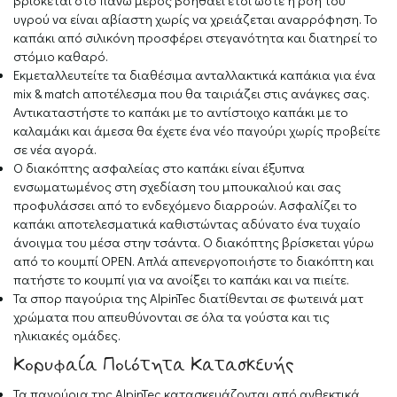
βρίσκεται στο πάνω μέρος βοηθάει έτσι ώστε η ροή του
υγρού να είναι αβίαστη χωρίς να χρειάζεται αναρρόφηση. Το
καπάκι από σιλικόνη προσφέρει στεγανότητα και διατηρεί το
στόμιο καθαρό.
Εκμεταλλευτείτε τα διαθέσιμα ανταλλακτικά καπάκια για ένα
mix & match αποτέλεσμα που θα ταιριάζει στις ανάγκες σας.
Αντικαταστήστε το καπάκι με το αντίστοιχο καπάκι με το
καλαμάκι και άμεσα θα έχετε ένα νέο παγούρι χωρίς προβείτε
σε νέα αγορά.
O διακόπτης ασφαλείας στο καπάκι είναι έξυπνα
ενσωματωμένος στη σχεδίαση του μπουκαλιού και σας
προφυλάσσει από το ενδεχόμενο διαρροών. Ασφαλίζει το
καπάκι αποτελεσματικά καθιστώντας αδύνατο ένα τυχαίο
άνοιγμα του μέσα στην τσάντα. Ο διακόπτης βρίσκεται γύρω
από το κουμπί OPEN. Απλά απενεργοποιήστε το διακόπτη και
πατήστε το κουμπί για να ανοίξει το καπάκι και να πιείτε.
Τα σπορ παγούρια της AlpinTec διατίθενται σε φωτεινά ματ
χρώματα που απευθύνονται σε όλα τα γούστα και τις
ηλικιακές ομάδες.
Κορυφαία Ποιότητα Κατασκευής
Τα παγούρια της AlpinTec κατασκευάζονται από ανθεκτικά,