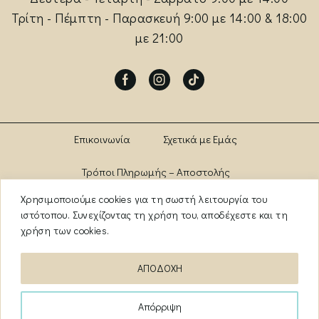
Τρίτη - Πέμπτη - Παρασκευή 9:00 με 14:00 & 18:00
με 21:00
Facebook
Instagram
Tik-
tok
Επικοινωνία
Σχετικά με Εμάς
Τρόποι Πληρωμής – Αποστολής
Χρησιμοποιούμε cookies για τη σωστή λειτουργία του
Πολιτική Αλλαγών – Επιστροφών
Brands
ιστότοπου. Συνεχίζοντας τη χρήση του, αποδέχεστε και τη
χρήση των cookies.
Όροι Χρήσης
Πολιτική Απορρήτου
ΑΠΟΔΟΧΗ
ΑΡ. ΓΕΜΗ: 13841956000
Απόρριψη
Copyright ©️
2026
myanazitisi.gr
· Created by
deweb