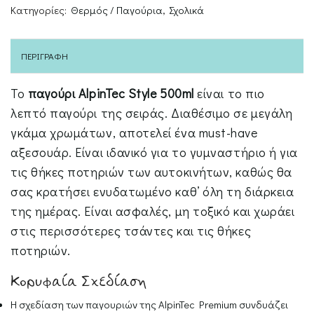
Κατηγορίες:
Θερμός / Παγούρια
,
Σχολικά
FAST
OPEN
500ml
ΠΕΡΙΓΡΑΦΉ
SPARTAN
ΣΚΟΥΡΟ
Το
παγούρι AlpinTec Style 500ml
είναι το πιο
ΜΠΛΕ
λεπτό παγούρι της σειράς. Διαθέσιμο σε μεγάλη
ποσότητα
γκάμα χρωμάτων, αποτελεί ένα must-have
αξεσουάρ. Είναι ιδανικό για το γυμναστήριο ή για
τις θήκες ποτηριών των αυτοκινήτων, καθώς θα
σας κρατήσει ενυδατωμένο καθ’ όλη τη διάρκεια
της ημέρας. Είναι ασφαλές, μη τοξικό και χωράει
στις περισσότερες τσάντες και τις θήκες
ποτηριών.
Κορυφαία Σχεδίαση
Η σχεδίαση των παγουριών της AlpinTec Premium συνδυάζει