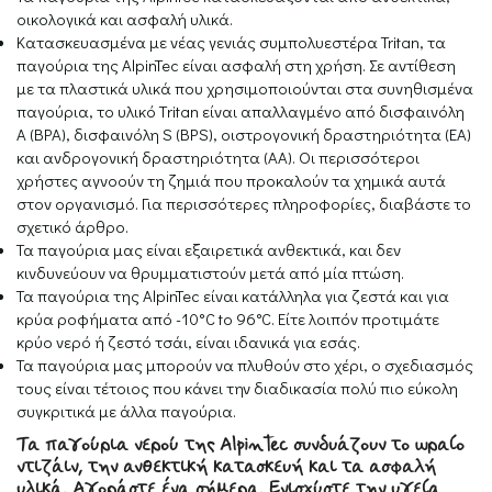
οικολογικά και ασφαλή υλικά.
Κατασκευασμένα με νέας γενιάς συμπολυεστέρα Tritan, τα
παγούρια της AlpinTec είναι ασφαλή στη χρήση. Σε αντίθεση
με τα πλαστικά υλικά που χρησιμοποιούνται στα συνηθισμένα
παγούρια, το υλικό Τritan είναι απαλλαγμένο από δισφαινόλη
Α (BPA), δισφαινόλη S (BPS), οιστρογονική δραστηριότητα (ΕΑ)
και ανδρογονική δραστηριότητα (ΑΑ). Οι περισσότεροι
χρήστες αγνοούν τη ζημιά που προκαλούν τα χημικά αυτά
στον οργανισμό. Για περισσότερες πληροφορίες, διαβάστε το
σχετικό άρθρο.
Τα παγούρια μας είναι εξαιρετικά ανθεκτικά, και δεν
κινδυνεύουν να θρυμματιστούν μετά από μία πτώση.
Τα παγούρια της ΑlpinTec είναι κατάλληλα για ζεστά και για
κρύα ροφήματα από -10°C to 96°C. Είτε λοιπόν προτιμάτε
κρύο νερό ή ζεστό τσάι, είναι ιδανικά για εσάς.
Τα παγούρια μας μπορούν να πλυθούν στο χέρι, ο σχεδιασμός
τους είναι τέτοιος που κάνει την διαδικασία πολύ πιο εύκολη
συγκριτικά με άλλα παγούρια.
Τα παγούρια νερού της AlpinTec συνδυάζουν το ωραίο
ντιζάιν, την ανθεκτική κατασκευή και τα ασφαλή
υλικά. Αγοράστε ένα σήμερα. Ενισχύστε την υγεία