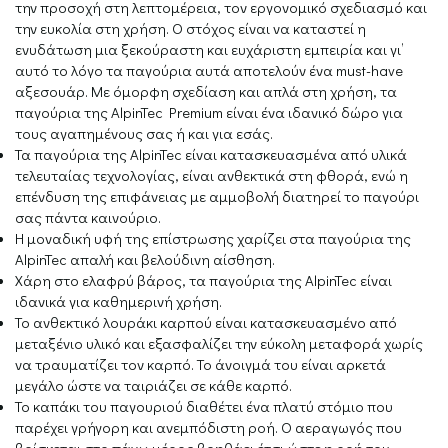
την προσοχή στη λεπτομέρεια, τον εργονομικό σχεδιασμό και
την ευκολία στη χρήση. Ο στόχος είναι να καταστεί η
ενυδάτωση μια ξεκούραστη και ευχάριστη εμπειρία και γι’
αυτό το λόγο τα παγούρια αυτά αποτελούν ένα must-have
αξεσουάρ. Με όμορφη σχεδίαση και απλά στη χρήση, τα
παγούρια της AlpinTec Premium είναι ένα ιδανικό δώρο για
τους αγαπημένους σας ή και για εσάς.
Τα παγούρια της AlpinTec είναι κατασκευασμένα από υλικά
τελευταίας τεχνολογίας, είναι ανθεκτικά στη φθορά, ενώ η
επένδυση της επιφάνειας με αμμοβολή διατηρεί το παγούρι
σας πάντα καινούριο.
Η μοναδική υφή της επίστρωσης χαρίζει στα παγούρια της
AlpinTec απαλή και βελούδινη αίσθηση.
Χάρη στο ελαφρύ βάρος, τα παγούρια της AlpinTec είναι
ιδανικά για καθημερινή χρήση.
To ανθεκτικό λουράκι καρπού είναι κατασκευασμένο από
μεταξένιο υλικό και εξασφαλίζει την εύκολη μεταφορά χωρίς
να τραυματίζει τον καρπό. Το άνοιγμά του είναι αρκετά
μεγάλο ώστε να ταιριάζει σε κάθε καρπό.
Το καπάκι του παγουριού διαθέτει ένα πλατύ στόμιο που
παρέχει γρήγορη και ανεμπόδιστη ροή. O αεραγωγός που