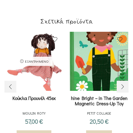
Σχετικά προϊόντα
ΕΞΑΝΤΛΗΜΈΝΟ
Κούκλα Προυνέλ 45εκ
hine Bright – in The Garden
Magnetic Dress-Up Toy
Magnetic Game Board with
MOULIN ROTY
PETIT COLLAGE
Mix and Match Magnetic
Pieces
57,00
€
20,50
€