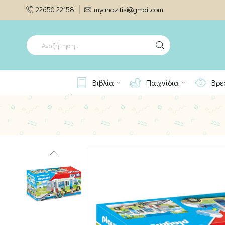
22650 22158
myanazitisi@gmail.com
SEARCH
INPUT
Βιβλία
Παιχνίδια
Βρε