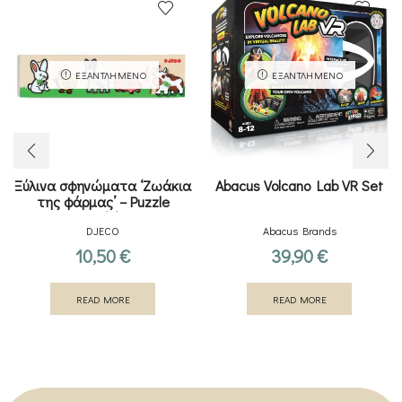
ΕΞΑΝΤΛΗΜΈΝΟ
ΕΞΑΝΤΛΗΜΈΝΟ
Ξύλινα σφηνώματα ‘Ζωάκια
Abacus Volcano Lab VR Set
της φάρμας’ – Puzzle
Farm’n’co
DJECO
Abacus Brands
10,50
€
39,90
€
READ MORE
READ MORE