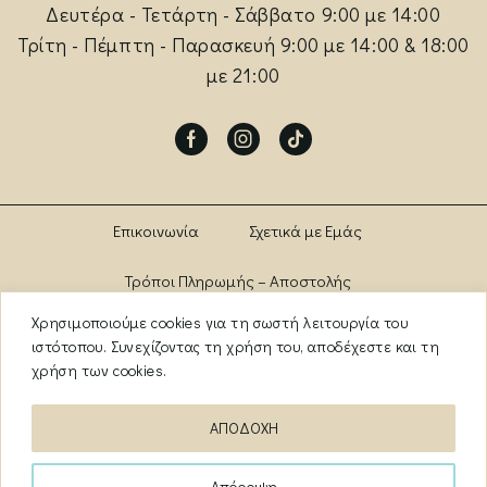
Δευτέρα - Τετάρτη - Σάββατο 9:00 με 14:00
Τρίτη - Πέμπτη - Παρασκευή 9:00 με 14:00 & 18:00
με 21:00
Facebook
Instagram
Tik-
tok
Επικοινωνία
Σχετικά με Εμάς
Τρόποι Πληρωμής – Αποστολής
Χρησιμοποιούμε cookies για τη σωστή λειτουργία του
Πολιτική Αλλαγών – Επιστροφών
Brands
ιστότοπου. Συνεχίζοντας τη χρήση του, αποδέχεστε και τη
χρήση των cookies.
Όροι Χρήσης
Πολιτική Απορρήτου
ΑΠΟΔΟΧΗ
ΑΡ. ΓΕΜΗ: 13841956000
Απόρριψη