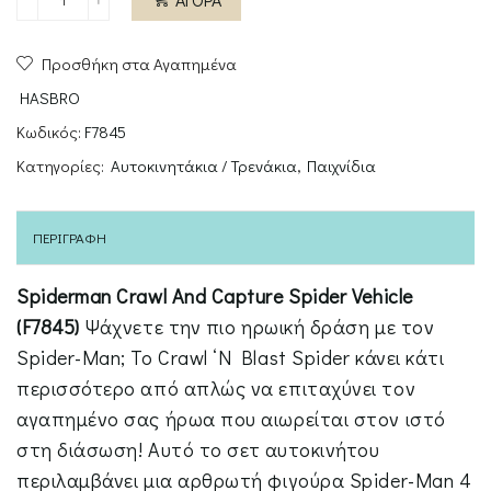
Spiderman
Crawl
Προσθήκη στα Αγαπημένα
And
Capture
HASBRO
Spider
Κωδικός:
F7845
Vehicle
Κατηγορίες:
Αυτοκινητάκια / Τρενάκια
,
Παιχνίδια
ποσότητα
ΠΕΡΙΓΡΑΦΉ
Spiderman Crawl And Capture Spider Vehicle
(F7845)
Ψάχνετε την πιο ηρωική δράση με τον
Spider-Man; Το Crawl ‘N Blast Spider κάνει κάτι
περισσότερο από απλώς να επιταχύνει τον
αγαπημένο σας ήρωα που αιωρείται στον ιστό
στη διάσωση! Αυτό το σετ αυτοκινήτου
περιλαμβάνει μια αρθρωτή φιγούρα Spider-Man 4