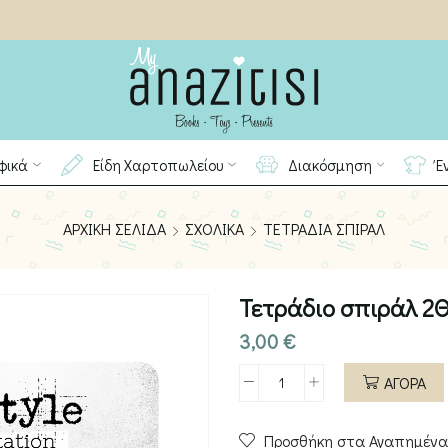
φικά
Είδη Χαρτοπωλείου
Διακόσμηση
Έ
ΑΡΧΙΚΉ ΣΕΛΊΔΑ
ΣΧΟΛΙΚΆ
ΤΕΤΡΆΔΙΑ ΣΠΙΡΆΛ
Τετράδιο σπιράλ 2Θ
3,00
€
ΑΓΟΡΑ
Τετράδιο
σπιράλ
Προσθήκη στα Αγαπημένα
2Θ