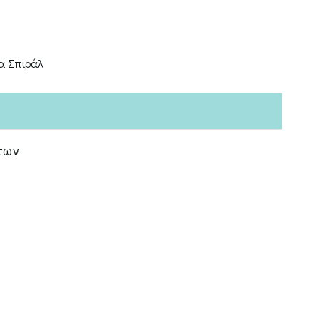
α Σπιράλ
των