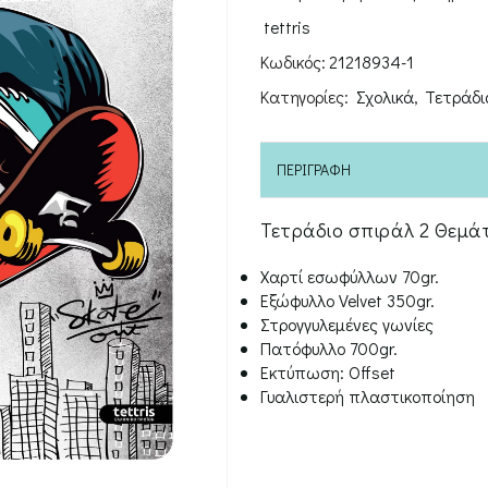
60Φ
tettris
17*24
Κωδικός:
21218934-1
ποσότητα
Κατηγορίες:
Σχολικά
,
Τετράδι
ΠΕΡΙΓΡΑΦΉ
Τετράδιο σπιράλ 2 Θεμά
Χαρτί εσωφύλλων 70gr.
Εξώφυλλο Velvet 350gr.
Στρογγυλεμένες γωνίες
Πατόφυλλο 700gr.
Εκτύπωση: Offset
Γυαλιστερή πλαστικοποίηση