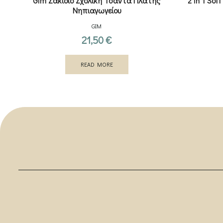
Gim Σακίδιο Σχολική Τσάντα Πλάτης
2 in 1 Sof
Νηπιαγωγείου
GIM
21,50
€
READ MORE