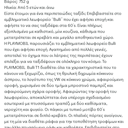
Βάρος:
752 g
Ηλικία:
Από 5 ετών και άνω
Είστε έτοιμοι για ένα περιπετειώδες ταξίδι; Επιβιβαστείτε στο
εμβληματικό λεωφορείο “Bulli” που έχει αφήσει εποχή και
αφήστε το να σας ταξιδέψει στα 60’s. Είναι πλήρως
εξοπλισμένο με καθιστικό, μίνι κουζίνα, κάθισμα που
μετατρέπεται σε κρεβάτι και μεγάλο αποθηκευτικό χώρο.
Η PLAYMOBIL παρουσιάζει το εμβληματικό λεωφορείο Bulli
που έχει αφήσει εποχή. Αγαπημένο από πολλές γενιές,
αποτελεί το όχημα που οι λάτρεις της περιπέτειας έχουν
επιλέξει για να ταξιδέψουν σε ολόκληρο τον κόσμο. Το
PLAYMOBIL Bulli T1 διαθέτει όλα τα χαρακτηριστικά που το
κάνουν να ξεχωρίζει, όπως τη θρυλική διχρωμία κόκκινου
άσπρου, το λογότυπο της VW σε κόκκινο χρώμα, αφαιρούμενη
οροφή, χωρισμένο σε δύο τμήμα μπροστινό παμπρίζ και
αφαιρούμενη σχάρα οροφής. Αφαιρώντας την οροφή του
λεωφορείου, αποκαλύπτεται ένα υπέροχα σχεδιασμένο
εσωτερικό με πτυσσόμενο τραπέζι με δύο καθίσματα,
νεροχύτη και ψυγείο. Οι πάγκοι με τυπικό μοτίβο 60’s
μετατρέπονται σε διπλό κρεβάτι. Οι πλαϊνές πόρτες ανοίγουν,
με τη μία να διαθέτει ράφια για την τοποθέτηση τροφίμων και
την άλλη πτυσσόμενο ράφι και καθρέφτη. Επιβιβαστείτε στο