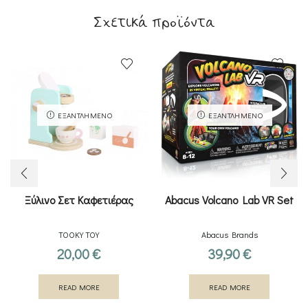
Σχετικά προϊόντα
ΕΞΑΝΤΛΗΜΈΝΟ
ΕΞΑΝΤΛΗΜΈΝΟ
Ξύλινο Σετ Καφετιέρας
Abacus Volcano Lab VR Set
TOOKY TOY
Abacus Brands
20,00
€
39,90
€
READ MORE
READ MORE