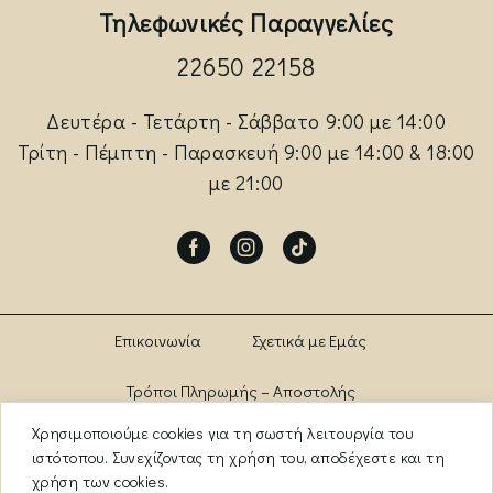
Τηλεφωνικές Παραγγελίες
22650 22158
Δευτέρα - Τετάρτη - Σάββατο 9:00 με 14:00
Τρίτη - Πέμπτη - Παρασκευή 9:00 με 14:00 & 18:00
με 21:00
Facebook
Instagram
Tik-
tok
Επικοινωνία
Σχετικά με Εμάς
Τρόποι Πληρωμής – Αποστολής
Χρησιμοποιούμε cookies για τη σωστή λειτουργία του
Πολιτική Αλλαγών – Επιστροφών
Brands
ιστότοπου. Συνεχίζοντας τη χρήση του, αποδέχεστε και τη
χρήση των cookies.
Όροι Χρήσης
Πολιτική Απορρήτου